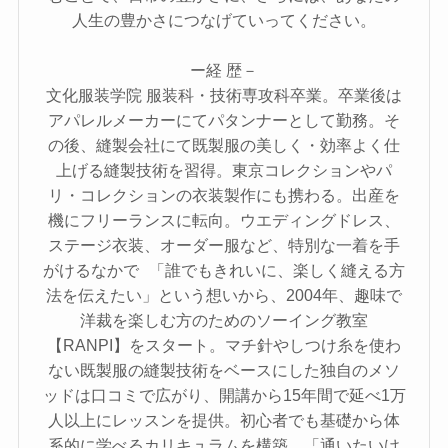
人生の豊かさにつなげていってください。
ー経 歴－
文化服装学院 服装科・技術専攻科卒業。卒業後は
アパレルメーカーにてパタンナーとして勤務。そ
の後、縫製会社にて既製服の美しく・効率よく仕
上げる縫製技術を習得。東京コレクションやパ
リ・コレクションの衣装製作にも携わる。出産を
機にフリーランスに転向。ウエディングドレス、
ステージ衣装、オーダー服など、特別な一着を手
がけるなかで 「誰でもきれいに、楽しく縫える方
法を伝えたい」という想いから、2004年、趣味で
洋裁を楽しむ方のためのソーイング教室
【RANPI】をスタート。マチ針やしつけ糸を使わ
ない既製服の縫製技術をベースにした独自のメソ
ッドは口コミで広がり、開講から15年間で延べ1万
人以上にレッスンを提供。初心者でも基礎から体
系的に学べるカリキュラムを構築。「通いたいけ