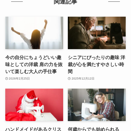
関連記事
今の自分にちょうどいい趣
シニアにぴったりの趣味 洋
味としての洋裁 肩の力を抜
裁が心を満たすやさしい時
いて楽しむ大人の手仕事
間
2026年2月25日
2025年12月12日
ハンドメイドがあるクリス
何歳からでも始められる