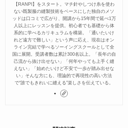
【RANPI】をスタート。マチ針やしつけ糸を使わ
ない既製服の縫製技術をベースにした独自のメソ
ッドは口コミで広がり、開講から15年間で延べ1万
人以上にレッスンを提供。初心者でも基礎から体
系的に学べるカリキュラムを構築。「通いたいけ
れど遠方で難しい」という声に応え、現在はオン
ライン完結で学べるソーイングスクールとして全
国に展開。受講者数は累計300名以上。「長年の自
己流から抜け出せない」「何年やっても上手く縫
えない」「始めたいけど不安で一歩が踏み出せな
い」そんな方にも、理論的で再現性の高い方法
で“誰でもきれいに縫える”楽しさを伝えている。