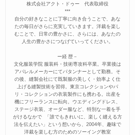
株式会社アクト・ドゥー 代表取締役
***
自分の好きなことに丁寧に向き合うことで、あな
たの毎日がさらに充実していきます。洋裁を楽し
むことで、日常の豊かさに、さらには、あなたの
人生の豊かさにつなげていってください。
ー経 歴－
文化服装学院 服装科・技術専攻科卒業。卒業後は
アパレルメーカーにてパタンナーとして勤務。そ
の後、縫製会社にて既製服の美しく・効率よく仕
上げる縫製技術を習得。東京コレクションやパ
リ・コレクションの衣装製作にも携わる。出産を
機にフリーランスに転向。ウエディングドレス、
ステージ衣装、オーダー服など、特別な一着を手
がけるなかで 「誰でもきれいに、楽しく縫える方
法を伝えたい」という想いから、2004年、趣味で
洋裁を楽しむ方のためのソーイング教室