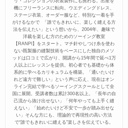
リ・コレクションの衣装製作にも携わる。出産を
機にフリーランスに転向。ウエディングドレス、
ステージ衣装、オーダー服など、特別な一着を手
がけるなかで 「誰でもきれいに、楽しく縫える方
法を伝えたい」という想いから、2004年、趣味で
洋裁を楽しむ方のためのソーイング教室
【RANPI】をスタート。マチ針やしつけ糸を使わ
ない既製服の縫製技術をベースにした独自のメソ
ッドは口コミで広がり、開講から15年間で延べ1万
人以上にレッスンを提供。初心者でも基礎から体
系的に学べるカリキュラムを構築。「通いたいけ
れど遠方で難しい」という声に応え、現在はオン
ライン完結で学べるソーイングスクールとして全
国に展開。受講者数は累計300名以上。「長年の自
己流から抜け出せない」「何年やっても上手く縫
えない」「始めたいけど不安で一歩が踏み出せな
い」そんな方にも、理論的で再現性の高い方法
で“誰でもきれいに縫える”楽しさを伝えている。