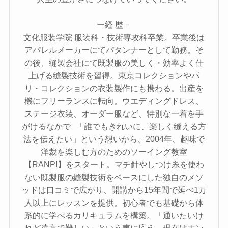
ー経 歴－
文化服装学院 服装科・技術専攻科卒業。卒業後は
アパレルメーカーにてパタンナーとして勤務。そ
の後、縫製会社にて既製服の美しく・効率よく仕
上げる縫製技術を習得。東京コレクションやパ
リ・コレクションの衣装製作にも携わる。出産を
機にフリーランスに転向。ウエディングドレス、
ステージ衣装、オーダー服など、特別な一着を手
がけるなかで 「誰でもきれいに、楽しく縫える方
法を伝えたい」という想いから、2004年、趣味で
洋裁を楽しむ方のためのソーイング教室
【RANPI】をスタート。マチ針やしつけ糸を使わ
ない既製服の縫製技術をベースにした独自のメソ
ッドは口コミで広がり、開講から15年間で延べ1万
人以上にレッスンを提供。初心者でも基礎から体
系的に学べるカリキュラムを構築。「通いたいけ